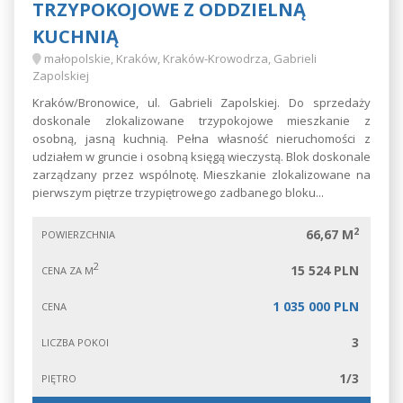
TRZYPOKOJOWE Z ODDZIELNĄ
KUCHNIĄ
małopolskie, Kraków, Kraków-Krowodrza, Gabrieli
Zapolskiej
Kraków/Bronowice, ul. Gabrieli Zapolskiej. Do sprzedaży
doskonale zlokalizowane trzypokojowe mieszkanie z
osobną, jasną kuchnią. Pełna własność nieruchomości z
udziałem w gruncie i osobną księgą wieczystą. Blok doskonale
zarządzany przez wspólnotę. Mieszkanie zlokalizowane na
pierwszym piętrze trzypiętrowego zadbanego bloku...
2
66,67 M
POWIERZCHNIA
2
15 524 PLN
CENA ZA M
1 035 000 PLN
CENA
3
LICZBA POKOI
1/3
PIĘTRO