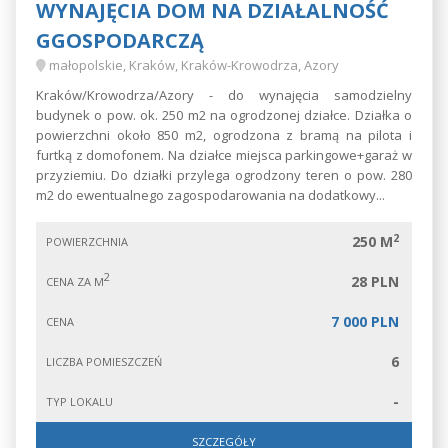
WYNAJĘCIA DOM NA DZIAŁALNOŚĆ
GGOSPODARCZĄ
małopolskie, Kraków, Kraków-Krowodrza, Azory
Kraków/Krowodrza/Azory - do wynajęcia samodzielny
budynek o pow. ok. 250 m2 na ogrodzonej działce. Działka o
powierzchni około 850 m2, ogrodzona z bramą na pilota i
furtką z domofonem. Na działce miejsca parkingowe+garaż w
przyziemiu. Do działki przylega ogrodzony teren o pow. 280
m2 do ewentualnego zagospodarowania na dodatkowy...
2
250 M
POWIERZCHNIA
2
28 PLN
CENA ZA M
7 000 PLN
CENA
6
LICZBA POMIESZCZEŃ
-
TYP LOKALU
SZCZEGÓŁY