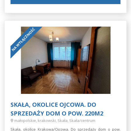
NA WYŁĄCZNOŚĆ
SKAŁA, OKOLICE OJCOWA. DO
SPRZEDAŻY DOM O POW. 220M2
małopolskie, krakowski, Skała, Skała/centrum
Skała, okolice Krakowa/Ojcowa. Do sprzedaży dom o pow.