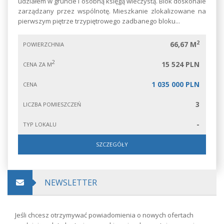
udziałem w gruncie i osobną księgą wieczystą. Blok doskonale
zarządzany przez wspólnotę. Mieszkanie zlokalizowane na
pierwszym piętrze trzypiętrowego zadbanego bloku...
2
66,67 M
POWIERZCHNIA
2
15 524 PLN
CENA ZA M
1 035 000 PLN
CENA
3
LICZBA POMIESZCZEŃ
-
TYP LOKALU
SZCZEGÓŁY
NEWSLETTER
Jeśli chcesz otrzymywać powiadomienia o nowych ofertach