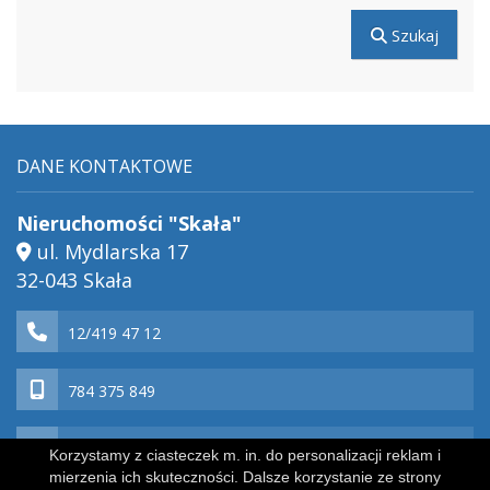
Szukaj
DANE KONTAKTOWE
Nieruchomości "Skała"
ul. Mydlarska 17
32-043 Skała
12/419 47 12
784 375 849
biuro@nieruchomosciskala.pl
Korzystamy z ciasteczek m. in. do personalizacji reklam i
mierzenia ich skuteczności. Dalsze korzystanie ze strony