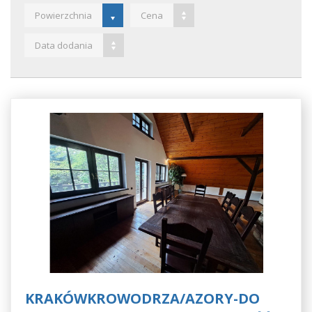
Powierzchnia
Cena
Data dodania
KRAKÓWKROWODRZA/AZORY-DO